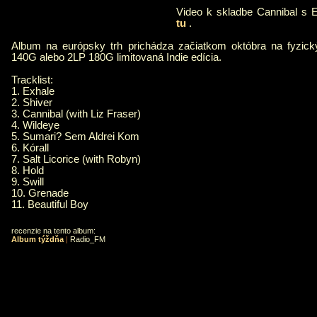
Video k skladbe Cannibal s E
tu
.
Album na európsky trh prichádza začiatkom októbra na fyzic
140G alebo 2LP 180G limitovaná Indie edícia.
Tracklist:
1. Exhale
2. Shiver
3. Cannibal (with Liz Fraser)
4. Wildeye
5. Sumari? Sem Aldrei Kom
6. Kórall
7. Salt Licorice (with Robyn)
8. Hold
9. Swill
10. Grenade
11. Beautiful Boy
recenzie na tento album:
Album týždňa
|
Radio_FM