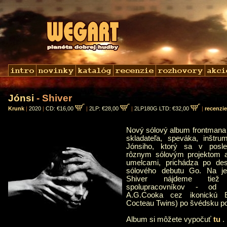
Jónsi
- Shiver
Krunk
|
2020
|
CD: €16,00
|
2LP: €28,00
|
2LP180G LTD: €32,00
|
recenzie
Nový sólový album frontmana 
skladateľa, speváka, inštrum
Jónsiho, ktorý sa v posl
rôznym sólovým projektom 
umelcami, prichádza po des
sólového debutu Go. Na j
Shiver nájdeme tiež
spolupracovníkov - od b
A.G.Cooka cez ikonickú E
Cocteau Twins) po švédsku p
Album si môžete vypočuť
tu
.