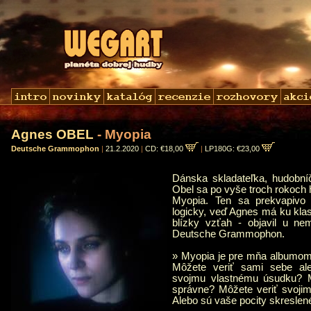
Agnes OBEL
- Myopia
Deutsche Grammophon
|
21.2.2020
|
CD: €18,00
|
LP180G: €23,00
Dánska skladateľka, hudobn
Obel sa po vyše troch rokoch
Myopia. Ten sa prekvapivo
logicky, veď Agnes má ku kla
blízky vzťah - objavil u ne
Deutsche Grammophon.
» Myopia je pre mňa albumom
Môžete veriť sami sebe ale
svojmu vlastnému úsudku? Mô
správne? Môžete veriť svojim
Alebo sú vaše pocity skreslen