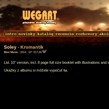
Soley
- Kromantik
Morr Music
|
2014
|
10": €17,00
Ltd. 10" version, incl. 8 page full size booklet with illustrations an
Ukážky z albumu si môžete vypočuť
tu
.