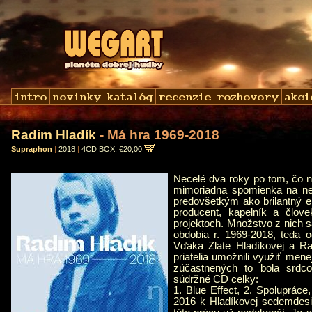
Radim Hladík
- Má hra 1969-2018
Supraphon
|
2018
|
4CD BOX: €20,00
Necelé dva roky po tom, čo n
mimoriadna spomienka na neh
predovšetkým ako brilantný ele
producent, kapelník a člo
projektoch. Množstvo z nich s
obdobia r. 1969-2018, teda 
Vďaka Zlate Hladíkovej a Ra
priatelia umožnili využiť men
zúčastnených to bola srdcov
súdržné CD celky:
1. Blue Effect, 2. Spolupráce,
2016 k Hladíkovej sedemdesiat