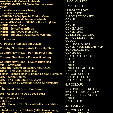
rnardes - Mil Coisas Invis​í​veis
LP COLOUR LTD
r BERTELMANN - All Quiet On the Western
LP COLOUR LTD
 (OST)
du a skladu - Horúce hlavy
LP180G YELLOW
du a skladu - Xmetov
LP BLUE LTD
 - CHROMA 000 [Special Edition Case]
2LP DELUXE BOXSET
Barman - Galéria duševného zdravia
CD / LP
Barman+Dievčatá zo SĽUKu - Potichu (Live)
CD
HERE - Inland Delta
CD / LP
HERE - Senja Recordings
CD / 2LP180G
HERE - Shortwave Memories
CD / 2LP180G
ERE - Substrata (Alternative Versions)
CD DIGIPAK / 2LP180G
2LP / CD DIGIPAK / 2LP
 - Fossora
COLOUR
 - Fossora Remixes (RSD 2023)
12" TRANSPARENT
CD / 2LP / 2CD DELUXE / 4LP
 Country, New Road - Ants From Up There
BOX DELUXE / MC
Country, New Road - For The First Time
CD / LP180G
CD / 2LP / 2LP COLOUR
 Country, New Road - Forever Howlong
DELUXE
Country, New Road - Live At Bush Hall
CD / LP
Midi - Cavalcade
LP180G
Sabbath - Master Of Reality (RSD 2021)
LP180G COLOUR LTD
Black - Live 2006 (RSD 2023)
LP COLOUR LTD
 Mass - Blanck Mass (Limited Edition Reissue)
2LP COLOUR LTD
Party - Alpha Games
CD / LP / LP COLOUR
arty - The High Life (RSD 2024)
12" EP COLOUR LTD
ead - Music by Cavelight (20th Anniversary
4LP COLOUR
ue)
e Redhead - Sit Down For Dinner
CD / LP180G / LP RED LTD
3CD / 10LP+10"+7"+KNIHY /
IE - Against The Odds 1974-1982
8CD BOX + kniha / 4LP SET
E - Parallel Lines
LP180G
- Up Here
LP BLUE LTD
 Blur Present The Special Collectors Edition
2LP BLUE LTD
2023)
 Modern Life Is Rubbish (30th Anniversary)
2LP COLOUR LTD