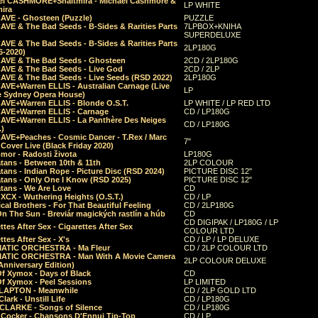
el CASHMORE+Shaltmira - Michael Cashmore &
LP WHITE
mira
CAVE - Ghosteen (Puzzle)
PUZZLE
AVE & The Bad Seeds - B-Sides & Rarities Parts
7LPBOX+KNIHA
SUPERDELUXE
AVE & The Bad Seeds - B-Sides & Rarities Parts
2LP180G
06-2020)
CAVE & The Bad Seeds - Ghosteen
2CD / 2LP180G
CAVE & The Bad Seeds - Live God
2CD / 2LP
CAVE & The Bad Seeds - Live Seeds (RSD 2022)
2LP180G
CAVE+Warren ELLIS - Australian Carnage (Live
LP
e Sydney Opera House)
CAVE+Warren ELLIS - Blonde O.S.T.
LP WHITE / LP RED LTD
CAVE+Warren ELLIS - Carnage
CD / LP180G
CAVE+Warren ELLIS - La Panthère Des Neiges
CD / LP180G
.)
CAVE+Peaches - Cosmic Dancer - T.Rex / Marc
7"
Cover Live (Black Friday 2020)
mor - Radosti života
LP180G
tans - Between 10th & 11th
2LP COLOUR
tans - Indian Rope - Picture Disc (RSD 2024)
PICTURE DISC 12"
atans - Only One I Know (RSD 2025)
PICTURE DISC 12"
tans - We Are Love
CD
 XCX - Wuthering Heights (O.S.T.)
CD / LP
al Brothers - For That Beautiful Feeling
CD / 2LP180G
On The Sun - Breviár magických rastlín a húb
CD
CD DIGIPAK / LP180G / LP
ttes After Sex - Cigarettes After Sex
COLOUR LTD
ttes After Sex - X's
CD / LP / LP DELUXE
ATIC ORCHESTRA - Ma Fleur
CD / 2LP COLOUR LTD
ATIC ORCHESTRA - Man With A Movie Camera
2LP COLOUR DELUXE
Anniversary Edition)
Of Xymox - Days of Black
CD
Of Xymox - Peel Sessions
LP LIMITED
CLAPTON - Meanwhile
CD / 2LP GOLD LTD
lark - Unstill Life
CD / LP180G
 CLARKE - Songs of Silence
CD / LP180G
s Cocker - Chansons D'Ennui Tip-Top
CD / LP