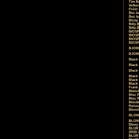
Tim Be
Volke
Front
Bez la
Bez la
Bicep
Billy 
Billy 
BIOSP
BIOSP
BIOSP
BIOSPH
BJORK
BJORK
Black
Black 
Black
Black 
Black 
Black 
Frank 
Blanck
Bloc 
Bloc P
Blockh
Reiss
Blond
BLOND
BLONDI
Bluey 
BLUR -
(RSD 
BLUR -