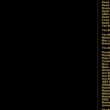
David
David
Drumm
David
(40th 
David
Cover 
David 
Tim B
Tim B
Tim B
Machin
Ben L
Bratis
The Br
Phoebe
Phoeb
Peter 
Tucke
Bros -
Mixes
Steven
Ane B
Ane B
Ane B
JEFF 
(RSD2
Harol
Raymo
Melod
Buena
2022)
Buena 
Annive
The Bu