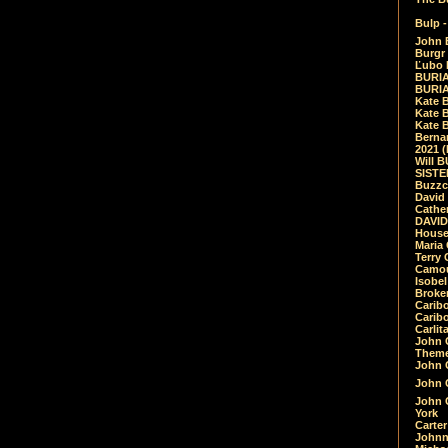
Bulp -
John 
Burgr 
Ľubo 
BURIA
BURIA
Kate 
Kate 
Kate B
Bernar
2021 
Will 
SIST
Buzzc
David
Cathe
DAVID
House
Maria 
Terry
Camouf
Isobe
Broke
Carib
Caribo
Carlit
John 
Theme
John C
John C
John 
York
Carter
Johnn