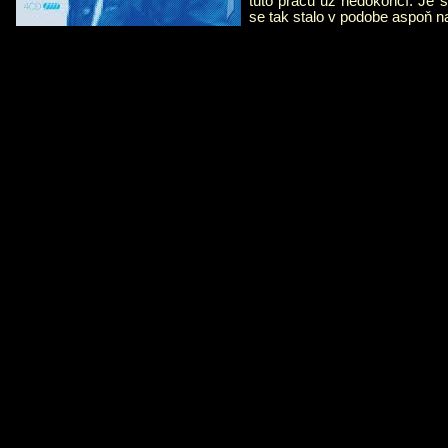
túto prácu už nedokončí. Je s
se tak stalo v podobe aspoň n