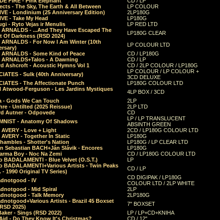
E FIRE - Pink Elephant
CD / LP
ects - The Sky, The Earth & All Between
LP COLOUR
VE - Londinium (25 Anniversary Edition)
2LP180G
VE - Take My Head
LP180G
ugi - Ryto Vejas ir Menulis
LP RED LTD
r ARNALDS - ...And They Have Escaped The
LP180G CLEAR
t Of Darkness (RSD 2024)
r ARNALDS - For Now I Am Winter (10th
LP COLOUR LTD
ersary)
r ARNALDS - Some Kind of Peace
CD / LP180G
r ARNALDS+Talos - A Dawning
CD / LP
d Ashcroft - Acoustic Hymns Vol 1
CD / 2LP COLOUR / LP180G
LP COLOUR / LP COLOUR +
IATES - Sulk (40th Anniversary)
3CD DELUXE
IATES - The Affectionate Punch
LP180G COLOUR LTD
l Atwood-Ferguson - Les Jardins Mystiques
4LP BOX / 3CD
a - Gods We Can Touch
2LP
re - Untilted (2025 Reissue)
2LP LTD
rd Autner - Odpovede
CD
LP / LP TRANSLUCENT
NIST - Anatomy Of Shadows
ABSINTH GREEN
 AVERY - Love + Light
2CD / LP180G COLOUR LTD
 AVERY - Together In Static
LP180G
hambles - Shotter's Nation
LP180G / LP CLEAR LTD
n Sebastian BACH+Ján Slávik - Encores
LP180G
arma Boy - Noc Na Zemi
CD / LP180G COLOUR LTD
o BADALAMENTI - Blue Velvet (O.S.T.)
LP
o BADALAMENTI+Various Artists - Twin Peaks
CD / LP
. - 1990 Original TV Series)
CD DIGIPAK / LP180G
dnotgood - IV
COLOUR LTD / 2LP WHITE
dnotgood - Mid Spiral
2LP
dnotgood - Talk Memory
2LP180G
notgood+Various Artists - Brazil 45 Boxset
7" BOXSET
(RSD 2025)
aker - Sings (RSD 2022)
LP / LP+CD+KNIHA
Aid - Do They Know It's Christmas?
CD / 12"