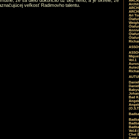
mutné, že sa dielo dokončilo už bez neho, a je skvelé, že
ARCAD
Archit
aznačujúcej veľkosť Radimovho talentu.
ARCHI
ARCHI
Ari Ts
Ólafu
Weigh
Ólafu
Anniv
Ólafu
Ólafu
Richar
ASSOC
ASSOC
Migue
Vol.1
Auror
Autech
Richa
AUTUM
Daniel
Daniel
Babys
Johan
Bad K
Angel
Angel
(O.S.T
Badba
Badba
Badba
Badbad
Vol.6 
Chet B
Band 