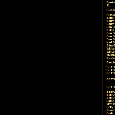
Banket
91
Richar
Richar
Bark 
Barry 
Barry
Dan B
Killed
Dan Bá
Dan Bá
Dan Bá
Karl 
Bára 
Willia
Willia
Magda
BCUC -
Beach
BEATL
BEATLE
BEATL
BEATLE
BEATL
BEIRU
Bell O
Bell O
Light
Matt B
Belly 
Nina B
Berli