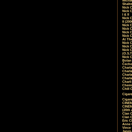
Micha
Shalt
Nick 
Nick C
I & II
Nick C
II (20
Nick 
Nick 
Nick 
Nick 
At Th
Nick 
Nick 
Nick 
(O.S.T
Nick 
Bolan 
Čecho
Charla
Charla
Charl
Charla
Charli
Chemic
Chill 
Cigare
Cigare
CINEM
CINEM
(20th 
Clan 
Clan 
Eric 
Anne C
Vince
Jarvi