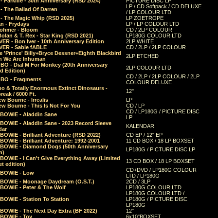
 Parklife - 30th Anniversary (RSD 2024)
PICTURE DISC LP
LP / CD Softpack / CD DELUXE
- The Ballad Of Darren
/ LP COLOUR LTD
- The Magic Whip (RSD 2025)
LP ZOETROPE
n - Frydays
LP / LP COLOUR LTD
öhmer - Bloom
CD / 2LP COLOUR
olan & T. Rex - Star King (RSD 2021)
LP180G COLOUR LTD
ER - Bon Iver - 10th Anniversary Edition
2LP WHITE
VER - Sable fABLE
CD / 2LP / 2LP COLOUR
 'Prince' Billy+Bryce Dessner+Eighth Blackbird
2LP ETCHED
n We Are Inhuman
O - Dial M For Monkey (20th Anniversary
2LP COLOUR LTD
d Edition)
CD / 2LP / 2LP COLOUR / 2LP
O - Fragments
COLOUR DELUXE
o & Totally Enormous Extinct Dinosaurs -
12"
reak / 6000 Ft.
w Bourne - Irrealis
LP
w Bourne - This Is Not For You
CD / LP
CD / LP180G / PICTURE DISC
 BOWIE - Aladdin Sane
LP
 BOWIE - Aladdin Sane - 2023 Record Sleeve
KALENDAR
dar
BOWIE - Brilliant Adventure (RSD 2022)
CD EP / 12" EP
BOWIE - Brilliant Adventure: 1992-2001
11 CD BOX / 18 LP BOXSET
 BOWIE - Diamond Dogs (50th Anniversary
LP180G / PICTURE DISC LP
n)
BOWIE - I Can't Give Everything Away (Limited
13 CD BOX / 18 LP BOXSET
t edition)
CD+DVD / LP180G COLOUR
 BOWIE - Low
LTD / LP180G
 BOWIE - Moonage Daydream (O.S.T.)
2CD / 3LP
 BOWIE - Peter & The Wolf
LP180G COLOUR LTD
LP180G COLOUR LTD /
BOWIE - Station To Station
LP180G / PICTURE DISC
LP180G
 BOWIE - The Next Day Extra (BF 2022)
12"
 BOWIE - Toy
6x10"BOXSET