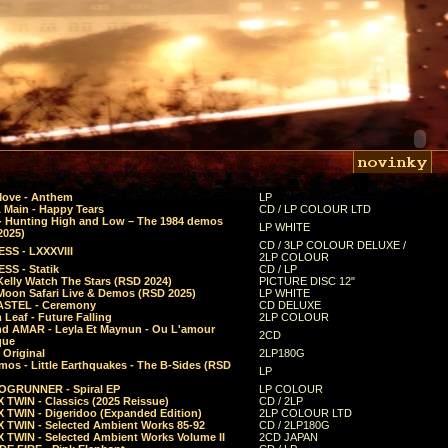
Move - Anthem
LP
 Main - Happy Tears
CD / LP COLOUR LTD
- Hunting High and Low – The 1984 demos
LP WHITE
2025)
CD / 3LP COLOUR DELUXE /
SS - LXXXVIII
2LP COLOUR
SS - Statik
CD / LP
Kelly Watch The Stars (RSD 2024)
PICTURE DISC 12"
 Moon Safari Live & Demos (RSD 2025)
LP WHITE
STEL - Ceremony
CD DELUXE
Leaf - Future Falling
2LP COLOUR
d AMAR - Leyla Et Maynun - Ou L'amour
2CD
que
 Original
2LP180G
mos - Little Earthquakes - The B-Sides (RSD
LP
GRUNNER - Spiral EP
LP COLOUR
 TWIN - Classics (2025 Reissue)
CD / 2LP
 TWIN - Digeridoo (Expanded Edition)
2LP COLOUR LTD
 TWIN - Selected Ambient Works 85-92
CD / 2LP180G
 TWIN - Selected Ambient Works Volume II
2CD JAPAN