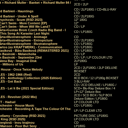
 + Richard Muller - Banket + Richard Muller 84 /
2CD / 2LP
CD / 2LP180G / CD+BLU-RAY
d Barbieri - Hauntings
LTD
d Barbieri - Under A Spell
CD / 2LP180G
Psychosis - Scum (RSD 2023)
12" 180G
Can’t Swim - More Content (EP)
12"
 Can’t Swim - When Will We Land?
CD / LP
árta+Gustav Brom Czech Radio Big Band - I
CD / LP180G
 This Song At Karaoke Last Night
rta+Illustratosphere - Animage
CD
rta+Illustratosphere - Entropicture
CD / 2LP180G
rta+Illustratosphere - Illustratosphere
CD / LP180G
Bartos (ex KRAFTWERK) - Communication
CD / LP180G
Basiková - Bára Basiková (REMASTERED 2021)
CD / LP180G
m Basinski - Melancholia
CD / LP
m Basinski - September 23rd
CD / LP / LP COLOUR LTD
lena Bay - Imaginal Disk
2LP180G
 Millions of Us
LP
2CD / 2LP180G / 2LP DELUXE
 House - Once Twice Melody
BOXSET
ES - 1962-1966 (Red)
2CD
S - Anthology Collection (2025 Edition)
8CD BOX / 12 LP180g BOXSET
ES - Get Back
3 BLU-RAY
CD / 2CD DELUXE / LP180G /
S - Let It Be (2021 Special Edition)
5CD+ Blu-Ray Deluxe Box / 4
LP+12" Deluxe Box
2CD / 5CD BOX / 5LP BOX
ES - Revolver (2022 Mix)
Deluxe Edition / LP180G
T - Hadsel
LP COLOUR LTD
rchestre - House Music
CD / LP180G
rchestre - Recording A Tape The Colour Of The
LP / LP CLEAR LTD
ellamy - Cryosleep (RSD 2021)
PICTURE DISC LP180G
- King (RSD 2025)
LP COLOUR LTD
erglová - Inou krajinou
CD
n Manson - Poor But Sexy
LP180G