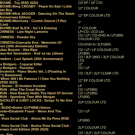
 BOWIE - Toy (RSD 2022)
CD EP / 10" LTD
 BOWIE+Bing CROSBY - Peace On Eart / Little
12" COLOUR
er Boy
 BOWIE+Mick JAGGER - Dancing On The Street
12" EP COLOUR LTD
Anniversary Editon)
 BOWIE+Morrissey - Cosmic Dancer (T.Rex
7"
Live)
BOWIE+Earl SLICK - Isn´t It Evening
7" COLOUR
OWNESS - Late Night Laments
LP+CD / 2CD Ltd
CD / LP / CD+DVD-A / LP180G
OWNESS - Powder Dry
COLOUR LTD
OWNESS+Giancarlo Erra - Memories Of
CD+DVD-A / 2LP180G
es (10th Anniversary Edition)
ukas Boysen - Alta Ripa
CD / LP / LP COLOUR LTD
lava Hot Serenaders - Keď sa raz zídeme
LP180G
CD / 3LP 180G / 3LP COLOUR
eeders - Last Splash (30th Anniversary)
LTD
 Bridgers - Copycat Killer
12"
e Bridgers - Punisher
CD / LP
Broderick - Piano Works Vol. 1 (Floating in
CD / 2LP / 2LP CLEAR LTD
r"s Basement)
 When Will I Be Famous / I Owe You Nothing
12" EP COLOUR LTD
 (RSD 2023)
 Brown - El Hombre Invisible
LP
RUN - After The Great Storm
CD / LP180G
RUN - How Beauty Holds The Hand Of Sorrow
CD / LP180G
RUN - Spending Time With Morgan
LP180G
BUCKLEY & GARY LUCAS - Songs To No One
2LP COLOUR LTD
4)
d BUDD+Robin GUTHRIE+Simon
nde+Elisabeth Fraser - Moon And The
CD / LP
ies
 Vista Social Club - Ahora Me Da Pena (RSD
LP180G
Vista Social Club - Buena Vista Social Club -
2LP COLOUR LTD
rsary Gold Edition (RSD 2024)
CD / 2LP / 2LP COLOUR
g - Fire