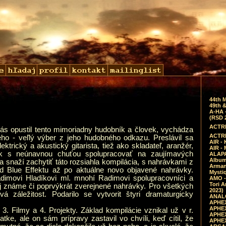
44th 
49th &
A-HA 
(RSD 
ACTRE
ás opustil tento mimoriadny hudobník a človek, vychádza
ACTRE
o - veľlý výber z jeho hudobného odkazu. Preslávil sa
AIR - 
ktrický a akustický gitarista, tiež ako skladateľ, aranžér,
AIR -
vek s neúnavnou chuťou spolupracovať na zaujímavých
ALAPA
Album 
a snaží zachytiť táto rozsiahla kompilácia, s nahrávkami z
Arman
od Blue Effektu až po aktuálne novo objavené nahrávky.
Mysti
dimovi Hladíkovi ml. mnohí Radimovi spolupracovníci a
AMO -
Tori A
ej známe či poprvýkrát zverejnené nahrávky. Pro všetkých
2023)
á záležitost. Podarilo se vytvorit štyri dramaturgicky
ANALO
APHEX
APHEX
 3. Filmy a 4. Projekty. Základ kompilácie vznikal už v r.
APHEX
ke, ale on sám prípravy zastavil vo chvíli, keď cítil, že
APHEX