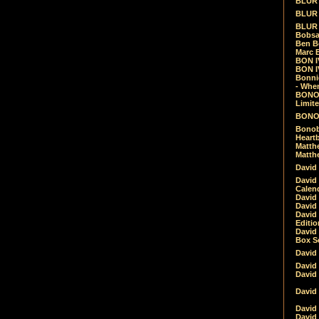
BLUR -
BLUR 
BLUR 
Bobsa
Ben B
Marc B
BON IV
BON I
Bonnie
- Whe
BONOB
Limite
BONOB
Bonob
Heartb
Matthe
Matthe
David
David
Calen
David 
David 
David
Editio
David 
Box Se
David
David
David
David 
David
David