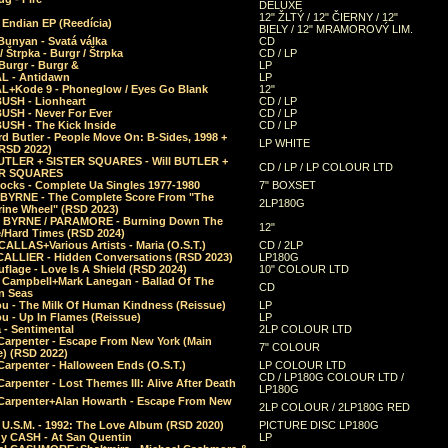
DELUXE
12" ŽLTÝ / 12" ČIERNY / 12"
 Endian EP (Reedícia)
BIELY / 12" MRAMOROVÝ LIM.
Bunyan - Svatá válka
CD
/ Štrpka - Burgr / Štrpka
CD / LP
Burgr - Burgr &
LP
L - Antidawn
LP
L+Kode 9 - Phoneglow / Eyes Go Blank
12"
BUSH - Lionheart
CD / LP
BUSH - Never For Ever
CD / LP
USH - The Kick Inside
CD / LP
d Butler - People Move On: B-Sides, 1998 +
LP WHITE
(RSD 2022)
BUTLER + SISTER SQUARES - Will BUTLER +
CD / LP / LP COLOUR LTD
ER SQUARES
ocks - Complete Ua Singles 1977-1980
7" BOXSET
 BYRNE - The Complete Score From "The
2LP180G
rine Wheel" (RSD 2023)
 BYRNE / PARAMORE - Burning Down The
12"
/Hard Times (RSD 2024)
CALLAS+Various Artists - Maria (O.S.T.)
CD / 2LP
 CALLIER - Hidden Conversations (RSD 2023)
LP180G
lage - Love Is A Shield (RSD 2024)
10" COLOUR LTD
l Campbell+Mark Lanegan - Ballad Of The
CD
n Seas
ou - The Milk Of Human Kindness (Reissue)
LP
u - Up In Flames (Reissue)
LP
a - Sentimental
2LP COLOUR LTD
Carpenter - Escape From New York (Main
7" COLOUR
) (RSD 2022)
arpenter - Halloween Ends (O.S.T.)
LP COLOUR LTD
CD / LP180G COLOUR LTD /
arpenter - Lost Themes III: Alive After Death
LP180G
Carpenter+Alan Howarth - Escape From New
2LP COLOUR / 2LP180G RED
 U.S.M. - 1992: The Love Album (RSD 2020)
PICTURE DISC LP180G
y CASH - At San Quentin
LP