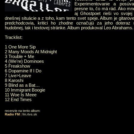
Experimentovanie a posúva
presne to, čo má rád. Ako m
aj Ghostpoet rieši vo svojej
dnešnej situácie a z toho, kam tento svet speje. Album je gitarove
predchodcovia, kritici ho zhodne označujú za jeho doteraz 
hudobnej, tak i textovej stránke. Album produkoval Leo Abrahams.
Tracklist:
1 One More Sip
2 Many Moods At Midnight
3 Trouble + Me
4 (We're) Dominoes
5 Freakshow
6 Dopamine If I Do
7 Live>Leave
8 Karoshi
9 Blind as a Bat…
10 Immigrant Boogie
11 Woe Is Meee
12 End Times
recenzie na tento album:
Radio FM
|
fm.rtvs.sk