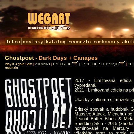
Ghostpoet
- Dark Days + Canapes
Play It Again Sam
|
2017/2021
|
LP180G+DC
|
LP COLOUR LTD: €32,00
|
CD 
recenzie
2017 - Limitovaná edícia
vypredaná.
2021 - Limitovaná edícia na pr
Ukážky z albumu si môžete 
Britský spevák a hudobník G
Massive Attack, Micachu) po
Peanut Butter Blues & Mela
Shedding Skin - 2015 (zhodou
nominované na Mercury Pr
všetkého teraz to svoje p