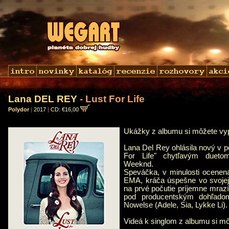
Lana DEL REY
- Lust For Life
Polydor
|
2017
|
CD: €16,00
Ukážky z albumu si môžete v
Lana Del Rey ohlásila nový v p
For Life" chytľavým duet
Weeknd.
Speváčka, v minulosti ocenen
EMA, kráča úspešne vo svojej l
na prvé počutie príjemne mrazí
pod producentským dohľado
Nowelse (Adele, Sia, Lykke Li).
Videá k singlom z albumu si m