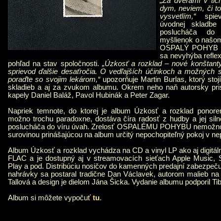
„Za dverami v ti
dym, neviem, či t
vysvetlím,“
spiev
úvodnej skladbe
poslucháča do
myšlienok o našom
OSPALÝ POHYB zo
sa nevyhýba reflex
pohľad na stav spoločnosti.
„Úzkosť a rozklad – nové konštanty
sprievod ďalšie desaťročia. O vedľajších účinkoch a možných 
poraďte so svojim lekárom,“
upozorňuje Martin Burlas, ktorý stoj
skladieb a aj za zvukom albumu. Okrem neho naň autorsky prisp
kapely Daniel Baláž, Pavol Hubinák a Peter Zagar.
Napriek temnote, do ktorej je album Úzkosť a rozklad ponore
možno trochu paradoxne, dostáva číra radosť z hudby a jej sil
poslucháča do víru úvah. Zrelosť OSPALÉMU POHYBU nemožno od
surovinou prinášajúcou na album určitý nepochopiteľný pokoj v ne
Album Úzkosť a rozklad vychádza na CD a vinyl LP ako aj digitáln
FLAC a je dostupný aj v streamovacích sieťach Apple Music, S
Play a pod. Distribúciu nosičov do kamenných predajní zabezpeč
nahrávky sa postaral tradične Dan Václavek, autorom malieb na 
Tallová a design je dielom Jána Šicka. Vydanie albumu podporil Ti
Album si môžete vypočuť
tu
.