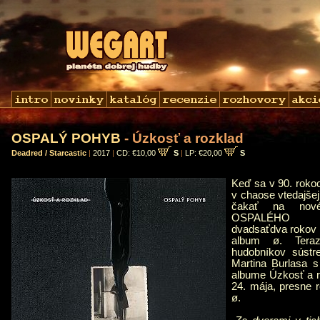
OSPALÝ POHYB
- Úzkosť a rozklad
Deadred / Starcastic
|
2017
|
CD: €10,00
S
|
LP: €20,00
S
Keď sa v 90. rokoch
v chaose vtedajšej
čakať na nov
OSPALÉHO 
dvadsaťdva rokov a
album ø. Teraz
hudobníkov sústr
Martina Burlasa 
albume Úzkosť a r
24. mája, presne 
ø.