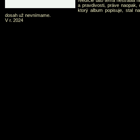
reedície táto téma nestratila n
a pravdivosti, práve naopak,
ktorý album popisuje, stal n
dosah už nevnímame.
V r. 2024