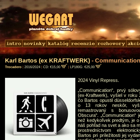
Karl Bartos (ex KRAFTWERK)
- Communicatio
Trocadero
|
2016/2024
|
CD: €15,00
|
LP180G: €25,00
2024 Vinyl Repress.
„Communication“, prvý sólov
(ex-Kraftwerk), vyšiel v roku
čo Bartos opustil düsseldorfs
o 13 rokov neskôr, vyši
remastrovaný s bonusovo
Obscura“. „Communication“ je
než kedykoľvek predtým, je o
náš pohľad na svet a ako sa m
prostredníctvom elektroni
Bartos pri príležitosti jej vyd