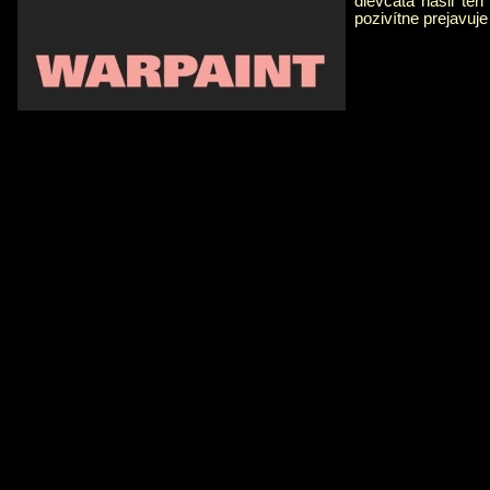
dievčatá našli te
pozivítne prejavuje