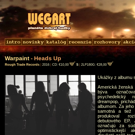
Warpaint
- Heads Up
Rough Trade Records
|
2016
|
CD: €10,00
S
|
2LP180G: €28,00
Ukážky z albumu 
Americká ženská in
býva označov
psychedelický
dreampop, prichá
albumom. Za jeho 
samotná a tiež J
produkoval ro
debutového EP. A
označujú za súd
optimistickejší 