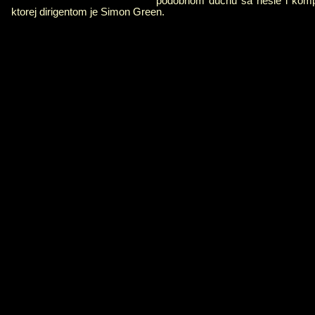
podobnom duchu sa nesie i kompil
ktorej dirigentom je Simon Green.