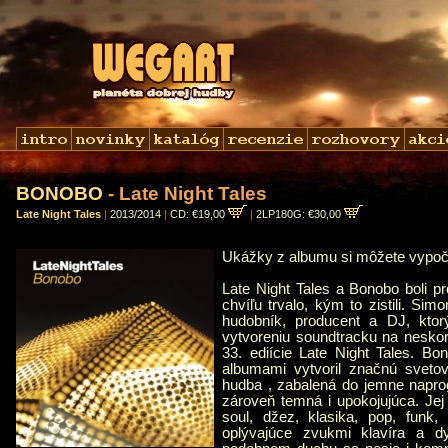
BONOBO
- Late Night Tales
Late Night Tales
|
2013/2014
|
CD: €19,00
|
2LP180G: €30,00
Ukážky z albumu si môžete vypo
Late Night Tales a Bonobo boli pr
chvíľu trvalo, kým to zistili. S
hudobník, producent a DJ, ktor
vytvoreniu soundtracku na neskor
33. ediície Late Night Tales. Bon
albumami vytvoril značnú sveto
hudba , zabalená do jemne napro
zároveň temná i upokojujúca. Je
soul, džez, klasika, pop, funk, l
oplývajúce zvukmi klavíra a d