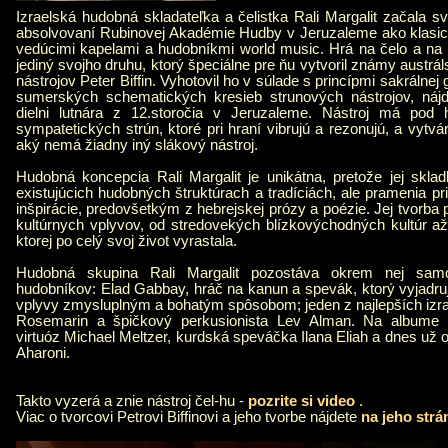
Izraelská hudobná skladateľka a čelistka Rali Margalit začala s
absolvovaní Rubinovej Akadémie Hudby v Jeruzaleme ako klasick
vedúcimi kapelami a hudobníkmi world music. Hrá na čelo a na u
jediný svojho druhu, ktorý špeciálne pre ňu vytvoril známy austr
nástrojov Peter Biffin. Vyhotovil ho v súlade s princípmi sakrálnej
sumerských schematických kresieb strunových nástrojov, náj
dielni lutnára z 12.storočia v Jeruzaleme. Nástroj má pod 
sympatetických strún, ktoré pri hraní vibrujú a rezonujú, a vytv
aký nemá žiadny iný slákový nástroj.
Hudobná koncepcia Rali Margalit je unikátna, pretože jej skla
existujúcich hudobných štruktúrach a tradíciách, ale pramenia p
inšpirácie, predovšetkým z hebrejskej prózy a poézie. Jej tvorba 
kultúrnych vplyvov, od stredovekých blízkovýchodných kultúr a
ktorej po celý svoj život vyrastala.
Hudobná skupina Rali Margalit pozostáva okrem nej samo
hudobníkov: Elad Gabbay, hráč na kanun a spevák, ktorý vyjadruje
vplyvy zmysluplným a bohatým spôsobom; jeden z najlepších izrae
Rosemarin a špičkový perkusionista Lev Alman. Na albume 
virtuóz Michael Meltzer, kurdská speváčka Ilana Eliah a dnes už
Aharoni.
Takto vyzerá a znie nástroj čel-hu -
pozrite si video
.
Viac o tvorcovi Petrovi Biffinovi a jeho tvorbe nájdete
na jeho strá