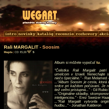
Rali MARGALIT
- Soosim
Magda
|
CD: €5,00
S
Album si môžete vypočuť
tu
.
”Čelistka Rali Margalit patrí
umelcom v Izraeli. Nenechajte si
niečo špeciálne."
- Ran Melamed -
...“Album Soosim je cesta, ktorá
srdce pri každom počúvaní. Je 
tiež veľmi prístupná..."
- Gil Rubi
...“Originálne skladby, skompono
inteligenciou.”
- Erez Sweizer Haa
...”Rali Margalit vytvorila orig
hudbu...”
- Jonathan Kalderon