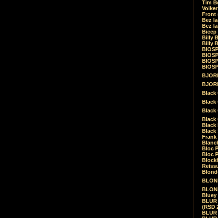
Tim Be
Volke
Front
Bez la
Bez la
Bicep
Billy 
Billy 
BIOSP
BIOSP
BIOSP
BIOSPH
BJORK
BJORK
Black
Black 
Black
Black 
Black 
Black 
Frank 
Blanck
Bloc 
Bloc P
Blockh
Reiss
Blond
BLOND
BLONDI
Bluey 
BLUR -
(RSD 
BLUR -