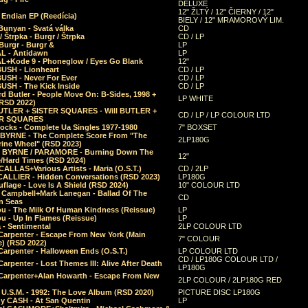
DELUXE
12" ŽLTÝ / 12" ČIERNY / 12"
 Endian EP (Reedícia)
BIELY / 12" MRAMOROVÝ LIM.
Bunyan - Svatá válka
CD
/ Štrpka - Burgr / Štrpka
CD / LP
Burgr - Burgr &
LP
L - Antidawn
LP
L+Kode 9 - Phoneglow / Eyes Go Blank
12"
BUSH - Lionheart
CD / LP
BUSH - Never For Ever
CD / LP
USH - The Kick Inside
CD / LP
d Butler - People Move On: B-Sides, 1998 +
LP WHITE
(RSD 2022)
BUTLER + SISTER SQUARES - Will BUTLER +
CD / LP / LP COLOUR LTD
ER SQUARES
ocks - Complete Ua Singles 1977-1980
7" BOXSET
 BYRNE - The Complete Score From "The
2LP180G
rine Wheel" (RSD 2023)
 BYRNE / PARAMORE - Burning Down The
12"
/Hard Times (RSD 2024)
CALLAS+Various Artists - Maria (O.S.T.)
CD / 2LP
 CALLIER - Hidden Conversations (RSD 2023)
LP180G
lage - Love Is A Shield (RSD 2024)
10" COLOUR LTD
l Campbell+Mark Lanegan - Ballad Of The
CD
n Seas
ou - The Milk Of Human Kindness (Reissue)
LP
u - Up In Flames (Reissue)
LP
a - Sentimental
2LP COLOUR LTD
Carpenter - Escape From New York (Main
7" COLOUR
) (RSD 2022)
arpenter - Halloween Ends (O.S.T.)
LP COLOUR LTD
CD / LP180G COLOUR LTD /
arpenter - Lost Themes III: Alive After Death
LP180G
Carpenter+Alan Howarth - Escape From New
2LP COLOUR / 2LP180G RED
 U.S.M. - 1992: The Love Album (RSD 2020)
PICTURE DISC LP180G
y CASH - At San Quentin
LP