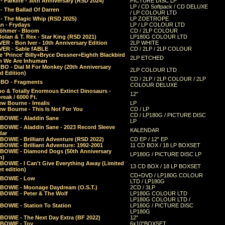
 Parklife - 30th Anniversary (RSD 2024)
PICTURE DISC LP
LP / CD Softpack / CD DELUXE
- The Ballad Of Darren
/ LP COLOUR LTD
- The Magic Whip (RSD 2025)
LP ZOETROPE
n - Frydays
LP / LP COLOUR LTD
öhmer - Bloom
CD / 2LP COLOUR
olan & T. Rex - Star King (RSD 2021)
LP180G COLOUR LTD
ER - Bon Iver - 10th Anniversary Edition
2LP WHITE
VER - Sable fABLE
CD / 2LP / 2LP COLOUR
 'Prince' Billy+Bryce Dessner+Eighth Blackbird
2LP ETCHED
n We Are Inhuman
O - Dial M For Monkey (20th Anniversary
2LP COLOUR LTD
d Edition)
CD / 2LP / 2LP COLOUR / 2LP
O - Fragments
COLOUR DELUXE
o & Totally Enormous Extinct Dinosaurs -
12"
reak / 6000 Ft.
w Bourne - Irrealis
LP
w Bourne - This Is Not For You
CD / LP
CD / LP180G / PICTURE DISC
 BOWIE - Aladdin Sane
LP
 BOWIE - Aladdin Sane - 2023 Record Sleeve
KALENDAR
dar
BOWIE - Brilliant Adventure (RSD 2022)
CD EP / 12" EP
BOWIE - Brilliant Adventure: 1992-2001
11 CD BOX / 18 LP BOXSET
 BOWIE - Diamond Dogs (50th Anniversary
LP180G / PICTURE DISC LP
n)
BOWIE - I Can't Give Everything Away (Limited
13 CD BOX / 18 LP BOXSET
t edition)
CD+DVD / LP180G COLOUR
 BOWIE - Low
LTD / LP180G
 BOWIE - Moonage Daydream (O.S.T.)
2CD / 3LP
 BOWIE - Peter & The Wolf
LP180G COLOUR LTD
LP180G COLOUR LTD /
BOWIE - Station To Station
LP180G / PICTURE DISC
LP180G
 BOWIE - The Next Day Extra (BF 2022)
12"
 BOWIE - Toy
6x10"BOXSET