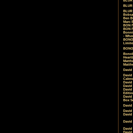
BLUR -
BLUR 
BLUR 
Bobsa
Ben B
Marc B
BON IV
BON I
Bonnie
- Whe
BONOB
Limite
BONOB
Bonob
Heartb
Matthe
Matthe
David
David
Calen
David 
David 
David
Editio
David 
Box Se
David
David
David
David 
David
David