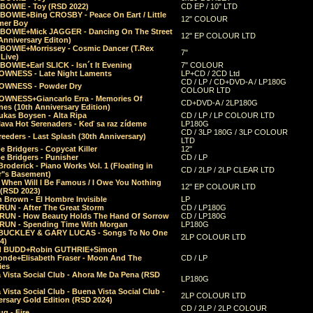
 BOWIE - Toy (RSD 2022)
CD EP / 10" LTD
 BOWIE+Bing CROSBY - Peace On Eart / Little
12" COLOUR
er Boy
 BOWIE+Mick JAGGER - Dancing On The Street
12" EP COLOUR LTD
Anniversary Editon)
 BOWIE+Morrissey - Cosmic Dancer (T.Rex
7"
Live)
BOWIE+Earl SLICK - Isn´t It Evening
7" COLOUR
OWNESS - Late Night Laments
LP+CD / 2CD Ltd
CD / LP / CD+DVD-A / LP180G
OWNESS - Powder Dry
COLOUR LTD
OWNESS+Giancarlo Erra - Memories Of
CD+DVD-A / 2LP180G
es (10th Anniversary Edition)
ukas Boysen - Alta Ripa
CD / LP / LP COLOUR LTD
lava Hot Serenaders - Keď sa raz zídeme
LP180G
CD / 3LP 180G / 3LP COLOUR
eeders - Last Splash (30th Anniversary)
LTD
 Bridgers - Copycat Killer
12"
e Bridgers - Punisher
CD / LP
Broderick - Piano Works Vol. 1 (Floating in
CD / 2LP / 2LP CLEAR LTD
r"s Basement)
 When Will I Be Famous / I Owe You Nothing
12" EP COLOUR LTD
 (RSD 2023)
 Brown - El Hombre Invisible
LP
RUN - After The Great Storm
CD / LP180G
RUN - How Beauty Holds The Hand Of Sorrow
CD / LP180G
RUN - Spending Time With Morgan
LP180G
BUCKLEY & GARY LUCAS - Songs To No One
2LP COLOUR LTD
4)
d BUDD+Robin GUTHRIE+Simon
nde+Elisabeth Fraser - Moon And The
CD / LP
ies
 Vista Social Club - Ahora Me Da Pena (RSD
LP180G
Vista Social Club - Buena Vista Social Club -
2LP COLOUR LTD
rsary Gold Edition (RSD 2024)
CD / 2LP / 2LP COLOUR
g - Fire