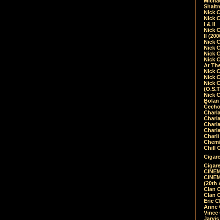
Micha
Shalt
Nick 
Nick C
I & II
Nick C
II (20
Nick 
Nick 
Nick 
Nick 
At Th
Nick 
Nick 
Nick 
(O.S.T
Nick 
Bolan 
Čecho
Charla
Charla
Charl
Charla
Charli
Chemic
Chill 
Cigare
Cigare
CINEM
CINEM
(20th 
Clan 
Clan 
Eric 
Anne C
Vince
Jarvi