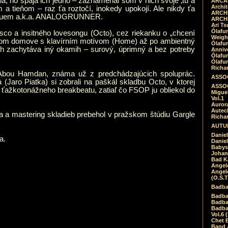
ia, no spája ich jedno – zaznamenal som v nich svoje ‚tu a
ARCAD
Archit
 a tieňom – raz ťa roztočí, inokedy upokojí. Ale nikdy ťa
ARCHI
š Bluem a.k.a. ANALOGRUNNER.
ARCHI
Ari Ts
Ólafu
co a insitného lovesongu (Octo), cez riekanku o „chcení
Weigh
rnom domove s klavírním motívom (Home) až po ambientný
Ólafu
ch zachytáva iný okamih – surový, úprimný a bez potreby
Anniv
Ólafu
Ólafu
Richar
a Abou Hamdan, známa už z predchádzajúcich spoluprác.
ASSOC
Jaro Piatka) si zobrali na paškál skladbu Octo, v ktorej
ASSOC
žkotonážneho breakbeatu, zatiaľ čo FSOP ju obliekol do
Migue
Vol.1
Auror
Autech
ra a mastering skladieb prebehol v pražskom štúdiu Gargle
Richa
AUTUM
Daniel
a.
Daniel
Babys
Johan
Bad K
Angel
Angel
(O.S.T
Badba
Badba
Badba
Badbad
Vol.6 
Chet B
Band 