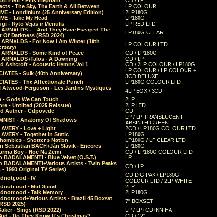
E FIRE - Pink Elephant
CD / LP
ects - The Sky, The Earth & All Between
LP COLOUR
VE - Londinium (25 Anniversary Edition)
2LP180G
VE - Take My Head
LP180G
ugi - Ryto Vejas ir Menulis
LP RED LTD
r ARNALDS - ...And They Have Escaped The
LP180G CLEAR
t Of Darkness (RSD 2024)
r ARNALDS - For Now I Am Winter (10th
LP COLOUR LTD
ersary)
r ARNALDS - Some Kind of Peace
CD / LP180G
r ARNALDS+Talos - A Dawning
CD / LP
d Ashcroft - Acoustic Hymns Vol 1
CD / 2LP COLOUR / LP180G
LP COLOUR / LP COLOUR +
IATES - Sulk (40th Anniversary)
3CD DELUXE
IATES - The Affectionate Punch
LP180G COLOUR LTD
l Atwood-Ferguson - Les Jardins Mystiques
4LP BOX / 3CD
a - Gods We Can Touch
2LP
re - Untilted (2025 Reissue)
2LP LTD
rd Autner - Odpovede
CD
LP / LP TRANSLUCENT
NIST - Anatomy Of Shadows
ABSINTH GREEN
 AVERY - Love + Light
2CD / LP180G COLOUR LTD
 AVERY - Together In Static
LP180G
hambles - Shotter's Nation
LP180G / LP CLEAR LTD
n Sebastian BACH+Ján Slávik - Encores
LP180G
arma Boy - Noc Na Zemi
CD / LP180G COLOUR LTD
o BADALAMENTI - Blue Velvet (O.S.T.)
LP
o BADALAMENTI+Various Artists - Twin Peaks
CD / LP
. - 1990 Original TV Series)
CD DIGIPAK / LP180G
dnotgood - IV
COLOUR LTD / 2LP WHITE
dnotgood - Mid Spiral
2LP
dnotgood - Talk Memory
2LP180G
notgood+Various Artists - Brazil 45 Boxset
7" BOXSET
(RSD 2025)
aker - Sings (RSD 2022)
LP / LP+CD+KNIHA
Aid - Do They Know It's Christmas?
CD / 12"