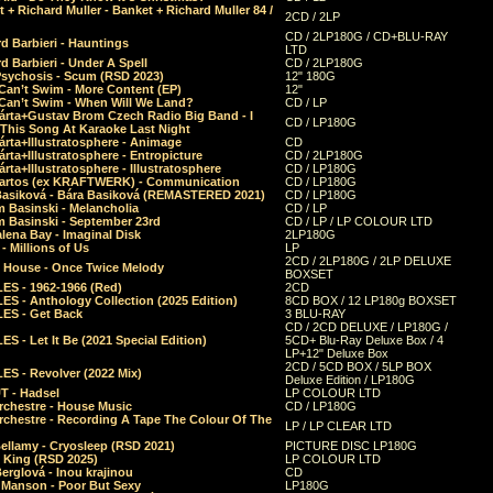
 + Richard Muller - Banket + Richard Muller 84 /
2CD / 2LP
CD / 2LP180G / CD+BLU-RAY
d Barbieri - Hauntings
LTD
d Barbieri - Under A Spell
CD / 2LP180G
Psychosis - Scum (RSD 2023)
12" 180G
Can’t Swim - More Content (EP)
12"
 Can’t Swim - When Will We Land?
CD / LP
árta+Gustav Brom Czech Radio Big Band - I
CD / LP180G
 This Song At Karaoke Last Night
rta+Illustratosphere - Animage
CD
rta+Illustratosphere - Entropicture
CD / 2LP180G
rta+Illustratosphere - Illustratosphere
CD / LP180G
Bartos (ex KRAFTWERK) - Communication
CD / LP180G
Basiková - Bára Basiková (REMASTERED 2021)
CD / LP180G
m Basinski - Melancholia
CD / LP
m Basinski - September 23rd
CD / LP / LP COLOUR LTD
lena Bay - Imaginal Disk
2LP180G
 Millions of Us
LP
2CD / 2LP180G / 2LP DELUXE
 House - Once Twice Melody
BOXSET
ES - 1962-1966 (Red)
2CD
S - Anthology Collection (2025 Edition)
8CD BOX / 12 LP180g BOXSET
ES - Get Back
3 BLU-RAY
CD / 2CD DELUXE / LP180G /
S - Let It Be (2021 Special Edition)
5CD+ Blu-Ray Deluxe Box / 4
LP+12" Deluxe Box
2CD / 5CD BOX / 5LP BOX
ES - Revolver (2022 Mix)
Deluxe Edition / LP180G
T - Hadsel
LP COLOUR LTD
rchestre - House Music
CD / LP180G
rchestre - Recording A Tape The Colour Of The
LP / LP CLEAR LTD
ellamy - Cryosleep (RSD 2021)
PICTURE DISC LP180G
- King (RSD 2025)
LP COLOUR LTD
erglová - Inou krajinou
CD
n Manson - Poor But Sexy
LP180G