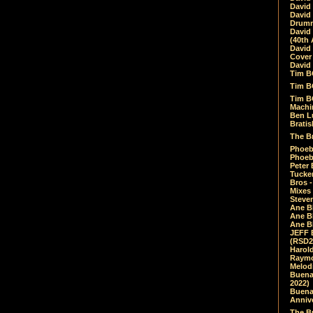
David
David
Drumm
David
(40th 
David
Cover 
David 
Tim B
Tim B
Tim B
Machin
Ben L
Bratis
The Br
Phoebe
Phoeb
Peter 
Tucke
Bros -
Mixes
Steven
Ane B
Ane B
Ane B
JEFF 
(RSD2
Harol
Raymo
Melod
Buena
2022)
Buena 
Annive
The Bu