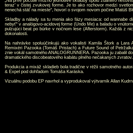
„Na prvé počutie možno jednotlivé skladby spolu zdanlivo nesúvis
teraz’ v čistej zvukovej forme. Je to ako rozhovor medzi svetlom
nenechá stáť na mieste“, hovorí o svojom novom počine Matú
Skladby a nálady sa tu menia ako fázy mesiaca: od wannabe dis
nebyť“ v analógovo-acidovej forme (Undo Me) a baladu o vnúto
pulzujúci beat po búrke v nočnom lese (Afterstorm). Každá z ni
dokonalosti.
Na nahrávke spoluúčinkujú ako vokalisti Kamila Štork a Lar
Remixéri Pazooka (Tomáš Pristach) a Future Sound of Petržalka (
znie vokál samotného ANALOGRUNNERA. Pazooka ju zabalil do ťa
dramatického discobeatového kabátu plného nečakaných zvratov.
Produkcia a mixáž skladieb bola tradične v réžii samotného auto
& Expel pod dohľadom Tomáša Karáska.
Vizuálnu podobu EP navrhol a vyprodukoval výtvarník Allan Kudrn