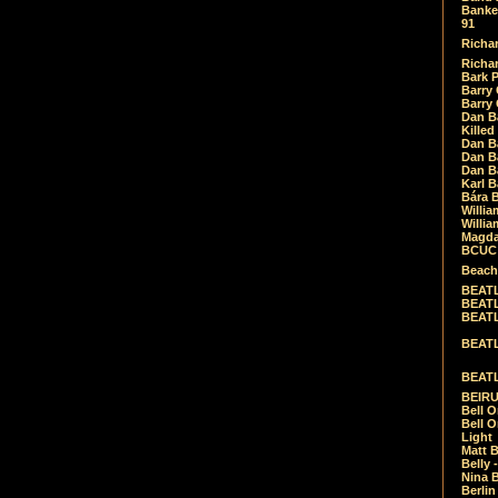
Banket
91
Richar
Richar
Bark 
Barry 
Barry
Dan B
Killed
Dan Bá
Dan Bá
Dan Bá
Karl 
Bára 
Willia
Willia
Magda
BCUC -
Beach
BEATL
BEATLE
BEATL
BEATLE
BEATL
BEIRU
Bell O
Bell O
Light
Matt B
Belly 
Nina B
Berli