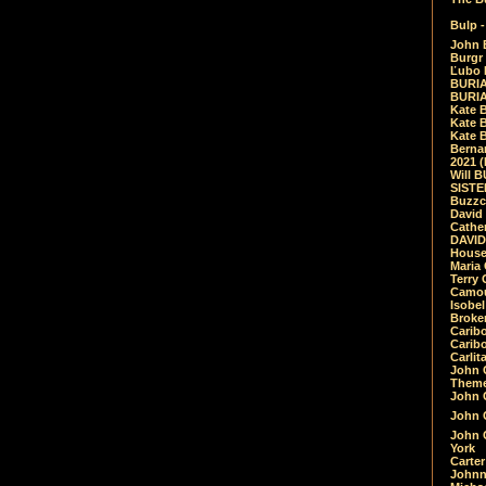
Bulp -
John 
Burgr 
Ľubo 
BURIA
BURIA
Kate 
Kate 
Kate B
Bernar
2021 
Will 
SIST
Buzzc
David
Cathe
DAVID
House
Maria 
Terry
Camouf
Isobe
Broke
Carib
Caribo
Carlit
John 
Theme
John C
John C
John 
York
Carter
Johnn