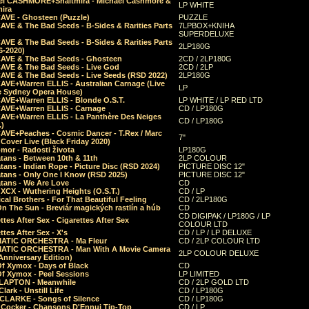
el CASHMORE+Shaltmira - Michael Cashmore &
LP WHITE
mira
CAVE - Ghosteen (Puzzle)
PUZZLE
AVE & The Bad Seeds - B-Sides & Rarities Parts
7LPBOX+KNIHA
SUPERDELUXE
AVE & The Bad Seeds - B-Sides & Rarities Parts
2LP180G
06-2020)
CAVE & The Bad Seeds - Ghosteen
2CD / 2LP180G
CAVE & The Bad Seeds - Live God
2CD / 2LP
CAVE & The Bad Seeds - Live Seeds (RSD 2022)
2LP180G
CAVE+Warren ELLIS - Australian Carnage (Live
LP
e Sydney Opera House)
CAVE+Warren ELLIS - Blonde O.S.T.
LP WHITE / LP RED LTD
CAVE+Warren ELLIS - Carnage
CD / LP180G
CAVE+Warren ELLIS - La Panthère Des Neiges
CD / LP180G
.)
CAVE+Peaches - Cosmic Dancer - T.Rex / Marc
7"
Cover Live (Black Friday 2020)
mor - Radosti života
LP180G
tans - Between 10th & 11th
2LP COLOUR
tans - Indian Rope - Picture Disc (RSD 2024)
PICTURE DISC 12"
atans - Only One I Know (RSD 2025)
PICTURE DISC 12"
tans - We Are Love
CD
 XCX - Wuthering Heights (O.S.T.)
CD / LP
al Brothers - For That Beautiful Feeling
CD / 2LP180G
On The Sun - Breviár magických rastlín a húb
CD
CD DIGIPAK / LP180G / LP
ttes After Sex - Cigarettes After Sex
COLOUR LTD
ttes After Sex - X's
CD / LP / LP DELUXE
ATIC ORCHESTRA - Ma Fleur
CD / 2LP COLOUR LTD
ATIC ORCHESTRA - Man With A Movie Camera
2LP COLOUR DELUXE
Anniversary Edition)
Of Xymox - Days of Black
CD
Of Xymox - Peel Sessions
LP LIMITED
CLAPTON - Meanwhile
CD / 2LP GOLD LTD
lark - Unstill Life
CD / LP180G
 CLARKE - Songs of Silence
CD / LP180G
s Cocker - Chansons D'Ennui Tip-Top
CD / LP