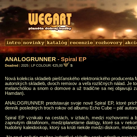
ANALOGRUNNER
- Spiral EP
Deadred
|
2025
|
LP COLOUR: €25,00
S
Nová kolekcia skladieb piešťanského elektronického producen
autorských skladieb, dvoch remixov a veľa rozličných nálad. Je t
melanchóliou a snom o domove a už tradične sa nej objavujú zau
Hamdan).
ANALOGRUNNER predstavuje svoje nové Spiral EP, ktoré prichád
denník posledných troch rokov od albumu Echo Cube – päť autorsk
Spiral EP vznikalo na cestách, v izbách, medzi rozhovormi a 
zapnutým diktafónom, medziplanetárne dialógy, ktoré sa v nekon
hudobný kaleidoskop, ktorý sa krúti niekde medzi diskom, melan