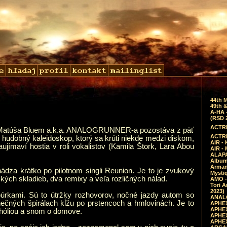
44th 
49th &
A-HA 
(RSD 
ACTRE
ta Matúša Bluem a.k.a. ANALOGRUNNER-a pozostáva z päť
ACTRE
o hudobný kaleidoskop, ktorý sa krúti niekde medzi diskom,
AIR - 
jímaví hostia v roli vokalistov (Kamila Štork, Lara Abou
AIR -
ALAPA
Album 
Arman
za krátko po pilotnom singli Reunion. Je to je zvukový
Mysti
ých skladieb, dva remixy a veľa rozličných nálad.
AMO -
Tori A
2023)
búrkami. Sú to útržky rozhovorov, nočné jazdy autom so
ANALO
ečných špirálach kĺžu po prstencoch a hmlovinách. Je to
APHEX
APHEX
chóliou a snom o domove.
APHEX
APHEX