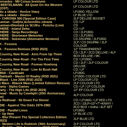
rnardes - Mil Coisas Invis​í​veis
LP COLOUR LTD
r BERTELMANN - All Quiet On the Western
LP COLOUR LTD
 (OST)
du a skladu - Horúce hlavy
LP180G YELLOW
du a skladu - Xmetov
LP BLUE LTD
 - CHROMA 000 [Special Edition Case]
2LP DELUXE BOXSET
Barman - Galéria duševného zdravia
CD / LP
Barman+Dievčatá zo SĽUKu - Potichu (Live)
CD
HERE - Inland Delta
CD / LP
HERE - Senja Recordings
CD / 2LP180G
HERE - Shortwave Memories
CD / 2LP180G
ERE - Substrata (Alternative Versions)
CD DIGIPAK / 2LP180G
2LP / CD DIGIPAK / 2LP
 - Fossora
COLOUR
 - Fossora Remixes (RSD 2023)
12" TRANSPARENT
CD / 2LP / 2CD DELUXE / 4LP
 Country, New Road - Ants From Up There
BOX DELUXE / MC
Country, New Road - For The First Time
CD / LP180G
CD / 2LP / 2LP COLOUR
 Country, New Road - Forever Howlong
DELUXE
Country, New Road - Live At Bush Hall
CD / LP
Midi - Cavalcade
LP180G
Sabbath - Master Of Reality (RSD 2021)
LP180G COLOUR LTD
Black - Live 2006 (RSD 2023)
LP COLOUR LTD
 Mass - Blanck Mass (Limited Edition Reissue)
2LP COLOUR LTD
Party - Alpha Games
CD / LP / LP COLOUR
arty - The High Life (RSD 2024)
12" EP COLOUR LTD
ead - Music by Cavelight (20th Anniversary
4LP COLOUR
ue)
e Redhead - Sit Down For Dinner
CD / LP180G / LP RED LTD
3CD / 10LP+10"+7"+KNIHY /
IE - Against The Odds 1974-1982
8CD BOX + kniha / 4LP SET
E - Parallel Lines
LP180G
- Up Here
LP BLUE LTD
 Blur Present The Special Collectors Edition
2LP BLUE LTD
2023)
 Modern Life Is Rubbish (30th Anniversary)
2LP COLOUR LTD