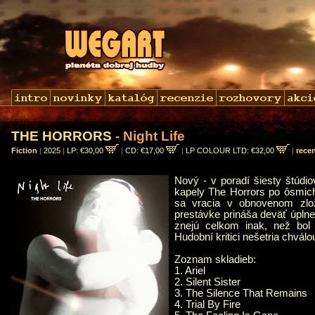
THE HORRORS
- Night Life
Fiction
|
2025
|
LP: €30,00
|
CD: €17,00
|
LP COLOUR LTD: €32,00
|
rece
Nový - v poradí šiesty štúdio
kapely The Horrors po ôsmic
sa vracia v obnovenom zlož
prestávke prináša deväť úplne
znejú celkom inak, než bol
Hudobní kritici nešetria chválo
Zoznam skladieb:
1. Ariel
2. Silent Sister
3. The Silence That Remains
4. Trial By Fire