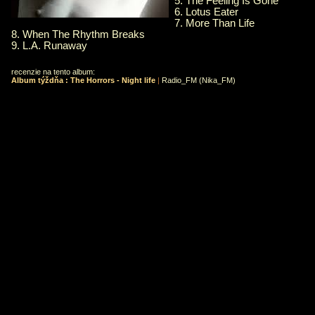
5. The Feeling Is Gone
6. Lotus Eater
7. More Than Life
8. When The Rhythm Breaks
9. L.A. Runaway
recenzie na tento album:
Album týždňa : The Horrors - Night life
|
Radio_FM (Nika_FM)