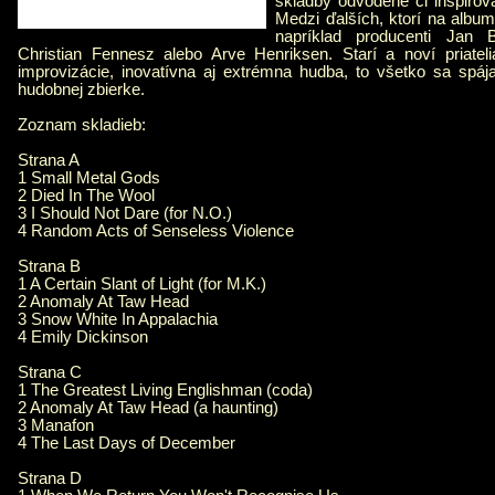
skladby odvodené či inšpiro
Medzi ďalších, ktorí na album
napríklad producenti Jan
Christian Fennesz alebo Arve Henriksen. Starí a noví priatel
improvizácie, inovatívna aj extrémna hudba, to všetko sa spája 
hudobnej zbierke.
Zoznam skladieb:
Strana A
1 Small Metal Gods
2 Died In The Wool
3 I Should Not Dare (for N.O.)
4 Random Acts of Senseless Violence
Strana B
1 A Certain Slant of Light (for M.K.)
2 Anomaly At Taw Head
3 Snow White In Appalachia
4 Emily Dickinson
Strana C
1 The Greatest Living Englishman (coda)
2 Anomaly At Taw Head (a haunting)
3 Manafon
4 The Last Days of December
Strana D