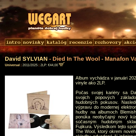
David SYLVIAN
- Died In The Wool - Manafon Va
Universal
|
2011/2025
|
2LP: €44,00
Album vychádza v januári 2025
vinyle ako 2LP.
Počas svojej kariéry sa Da
svojich popových základo
hudobných pokusov. Nasled
výpravu do modernej elektron
hudby na albumoch Blemish
ponúka neobyčajný nový kú
súčasným hudobným skla
Fujikura. Výsledkom tejto spo
The Wool, ktorý okrem nového