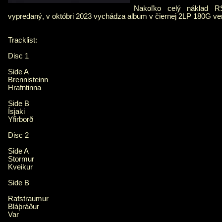
Nakoľko celý náklad RS
vypredaný, v októbri 2023 vychádza album v čiernej 2LP 180G ver
Tracklist:
Disc 1
Side A
Brennisteinn
Hrafntinna
Side B
Ísjaki
Yfirborð
Disc 2
Side A
Stormur
Kveikur
Side B
Rafstraumur
Bláþráður
Var