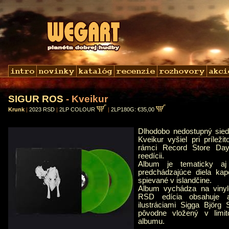
SIGUR ROS
- Kveikur
Krunk
|
2023 RSD
|
2LP COLOUR
|
2LP180G: €35,00
Dlhodobo nedostupný sie
Kveikur vyšiel pri príleži
rámci Record Store Day
reedícii.
Album je tematicky a
predchádzajúce diela kap
spievané v islandčine.
Album vychádza na vinyle
RSD edícia obsahuje aj
ilustráciami Sigga Björg S
pôvodne vložený v limito
albumu.