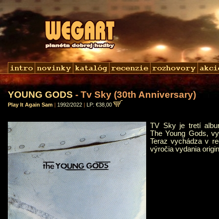
YOUNG GODS
- Tv Sky (30th Anniversary)
Play It Again Sam
|
1992/2022
|
LP: €38,00
TV Sky je tretí albu
The Young Gods, vyd
Teraz vychádza v reedí
výročia vydania origi