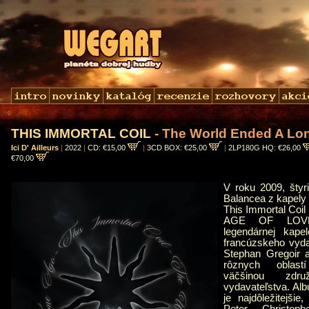
THIS IMMORTAL COIL
- The World Ended A Lo
Ici D' Ailleurs
|
2022
|
CD: €15,00
|
3CD BOX: €25,00
|
2LP180G HQ: €26,00
€70,00
V roku 2009, štyr
Balancea z kapely 
This Immortal Co
AGE OF LOVE 
legendárnej kapel
francúzskeho vydav
Stephan Gregoir a
rôznych oblast
väčšinou zdr
vydavateľstva. Albu
je najdôležitejšie