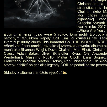
Peter Christop
Christophers
stretnutiach s 
Chalmin alebo Ma
ktorí chceli tak
gigantickej kap
Gregoira vytvori
tvar v roku 2017 
„Where Are You“.
albumu, aj teraz trvalo vyše 5 rokov, kým mohli tvorcovia 
náročným fanúšikom kapely Coil. Tím Ici d'Ailleurs tak za
zverejňuje druhý album This Immortal Coil THE WORLD END
Všetci zastúpení umelci, rovnako aj tvorcovia artworku albumu sú 
mená ako Shannon Wright, David Chalmin, Matt Elliott, Christin
Claus, Aidan Baker, Ulver (Kristoffer Rygg, Ole Alexande
Westerhus), Massimo Pupillo, Mattia Cipolli, Elisa Bognetti
Francesco Bolognini, Marton Csokas, Ivan Chiossone a Eric Ald
tvorcov priblížiť sa genialite legendy COIL sa podaril na sto percen
Skladby z albumu si môžete vypočuť
tu
.