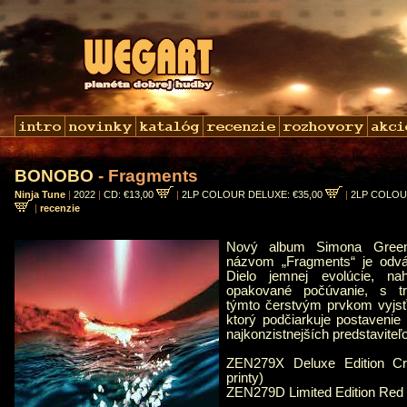
BONOBO
- Fragments
Ninja Tune
|
2022
|
CD: €13,00
|
2LP COLOUR DELUXE: €35,00
|
2LP COLOU
|
recenzie
Nový album Simona Gree
názvom „Fragments“ je odv
Dielo jemnej evolúcie, na
opakované počúvanie, s tr
týmto čerstvým prvkom vyjsť
ktorý podčiarkuje postaveni
najkonzistnejších predstaviteľ
ZEN279X Deluxe Edition Cr
printy)
ZEN279D Limited Edition Red