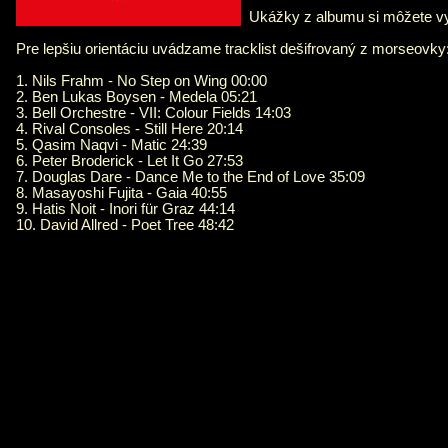
Ukážky z albumu si môžete 
Pre lepšiu orientáciu uvádzame tracklist dešifrovaný z morseovky
1. Nils Frahm - No Step on Wing 00:00
2. Ben Lukas Boysen - Medela 05:21
3. Bell Orchestre - VII: Colour Fields 14:03
4. Rival Consoles - Still Here 20:14
5. Qasim Naqvi - Matic 24:39
6. Peter Broderick - Let It Go 27:53
7. Douglas Dare - Dance Me to the End of Love 35:09
8. Masayoshi Fujita - Gaia 40:55
9. Hatis Noit - Inori für Graz 44:14
10. David Allred - Poet Tree 48:42