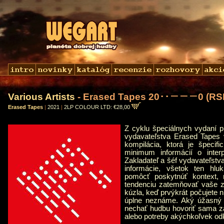
Various Artists
- Erased Tapes 20･･－－－0 (RS
Erased Tapes
|
2021
|
2LP COLOUR LTD: €28,00
Z cyklu špeciálnych vydaní 
vydavateľstva Erased Tapes 
kompilácia, ktorá je špecif
minimum informácií o interp
Zakladateľ a šéf vydavateľstv
informácie, všetok ten hl
pomôcť poskytnúť kontext, 
tendenciu zatemňovať vaše 
kúzla, keď prvýkrát počujete 
úplne neznáme. Aký úžasný je
nechať hudbu hovoriť sama z
alebo potreby akýchkoľvek od