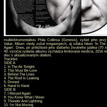
multiinštrumentalistu Phila Collinsa (Genesis), vyšiel jeho p
Value. Album vtedy zožal megaúspech, aj vďaka hitom ‘In The A
Again’. Dnes, pri príležitosti jeho ďalšieho životného jubilea (70 
40. výročia vydania albumu vychádza limitovaná reedícia, 2016 r
disc s aktualizovaným obalom.
Tracklist:
SIDE A
1. In The Air Tonight
2. This Must Be Love
3. Behind The Lines
4. The Roof Is Leaking
5. Droned
6. Hand In Hand
SIDE B
7. I Missed Again
8. You Know What I Mean
9. Thunder And Lightning
10. I'm Not Moving