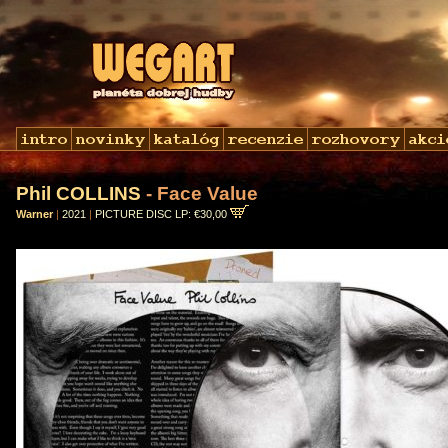
Phil COLLINS
- Face Value
Warner
|
2021
|
PICTURE DISC LP: €30,00